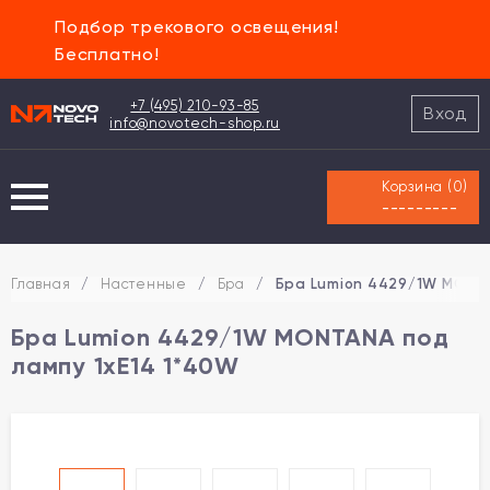
Подбор трекового освещения!
Бесплатно!
+7 (495) 210-93-85
Вход
info@novotech-shop.ru
Корзина (
0
)
---------
Главная
/
Настенные
/
Бра
/
Бра Lumion 4429/1W MONTA
Бра Lumion 4429/1W MONTANA под
лампу 1xE14 1*40W