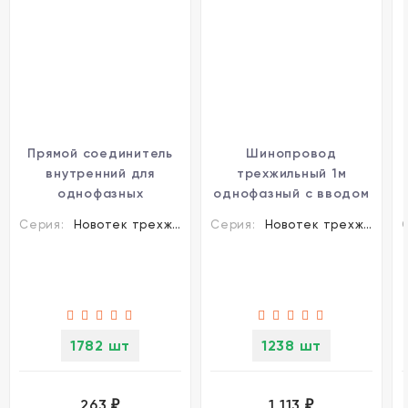
Прямой соединитель
Шинопровод
внутренний для
трехжильный 1м
однофазных
однофазный с вводом
трехжильных
питания и заглушкой
Серия:
Новотек трехжильные шинопроводы и аксессуары
Серия:
Новотек трехжильные шинопроводы и аксессуары
шинопроводов
Novotech 135001
Novotech 135007
1782 шт
1238 шт
263
1 113
₽
₽