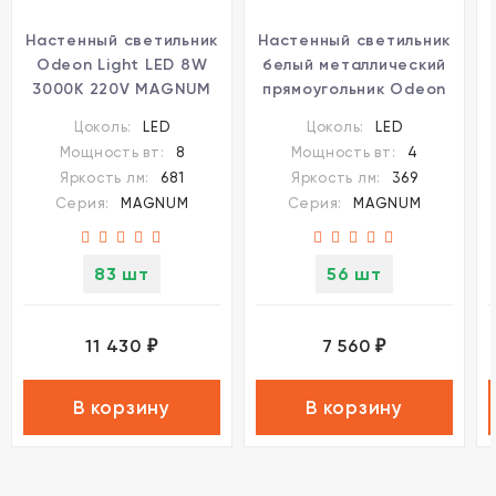
Настенный светильник
Настенный светильник
Odeon Light LED 8W
белый металлический
3000K 220V MAGNUM
прямоугольник Odeon
7192/8WL
Light LED 4W 3000K
Цоколь:
LED
Цоколь:
LED
220V MAGNUM
Мощность вт:
8
Мощность вт:
4
7192/4WL
Яркость лм:
681
Яркость лм:
369
Серия:
MAGNUM
Серия:
MAGNUM
83 шт
56 шт
11 430
7 560
₽
₽
В корзину
В корзину