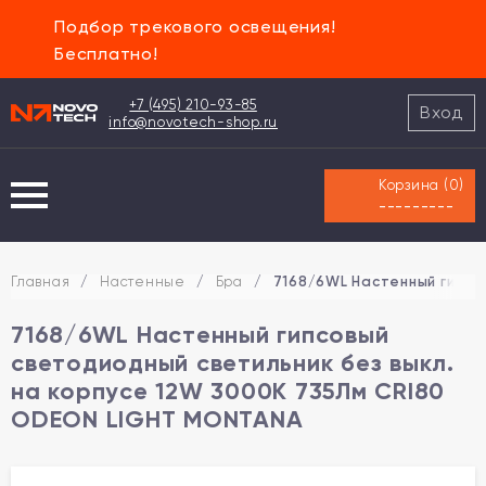
Подбор трекового освещения!
Бесплатно!
+7 (495) 210-93-85
Вход
info@novotech-shop.ru
Корзина (
0
)
---------
Главная
/
Настенные
/
Бра
/
7168/6WL Настенный гипсо
7168/6WL Настенный гипсовый
светодиодный светильник без выкл.
на корпусе 12W 3000K 735Лм CRI80
ODEON LIGHT MONTANA