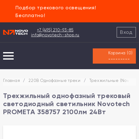
Подбор трекового освещения!
Бесплатно!
+7 (495) 210-93-85
Вход
info@novotech-shop.ru
Корзина (
0
)
---------
Главная
/
220В Однофазные треки
/
Трехжильные (Novotec
Трехжильный однофазный трековый
светодиодный светильник Novotech
PROMETA 358757 2100лм 24Вт