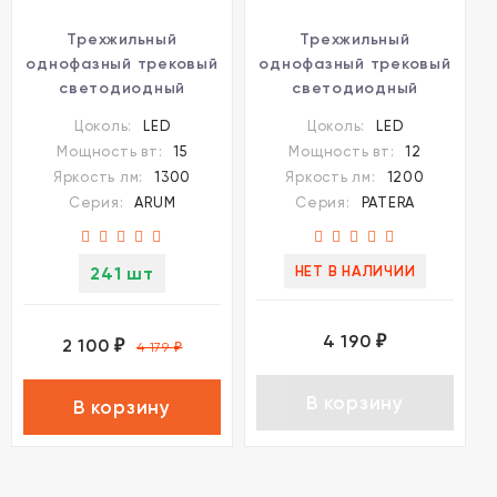
Трехжильный
Трехжильный
однофазный трековый
однофазный трековый
светодиодный
светодиодный
светильник Novotech
светильник Novotech
Цоколь:
LED
Цоколь:
LED
ARUM 358804 1300лм
PATERA 358674 1200лм
Мощность вт:
15
Мощность вт:
12
15Вт
12Вт
Яркость лм:
1300
Яркость лм:
1200
Серия:
ARUM
Серия:
PATERA
241 шт
НЕТ В НАЛИЧИИ
4 190
₽
2 100
₽
4 179
₽
В корзину
В корзину