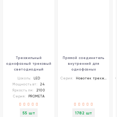
Трехжильный
Прямой соединитель
однофазный трековый
внутренний для
светодиодный
однофазных
светильник Novotech
трехжильных
Цоколь:
LED
Серия:
Новотек трехжильные шинопроводы и аксессуары
PROMETA 358756
шинопроводов
Мощность вт:
24
2100лм 24Вт
Novotech 135007
Яркость лм:
2100
Серия:
PROMETA
55 шт
1782 шт