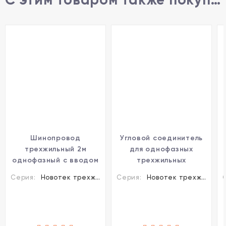
Шинопровод
Угловой соединитель
трехжильный 2м
для однофазных
однофазный с вводом
трехжильных
питания и заглушкой
шинопроводов
Серия:
Новотек трехжильные шинопроводы и аксессуары
Серия:
Новотек трехжильные шинопроводы и аксессуары
Novotech 135003
Novotech 135009