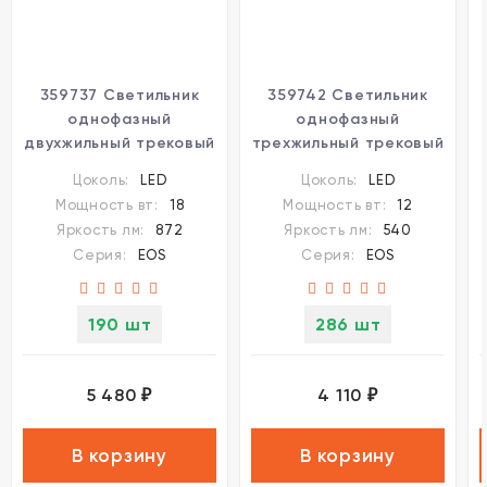
359737 Светильник
359742 Светильник
однофазный
однофазный
двухжильный трековый
трехжильный трековый
с переключ. цв.
с переключ. цв.
Цоколь:
LED
Цоколь:
LED
температуры
температуры
Мощность вт:
18
Мощность вт:
12
Novotech IP20 LED 18W
Novotech IP20 LED 12W
Яркость лм:
872
Яркость лм:
540
220V
2700К/3200К/4000К
Серия:
EOS
Серия:
EOS
2700К/3200К/4000К
220V EOS
EOS
190 шт
286 шт
5 480
4 110
₽
₽
В корзину
В корзину