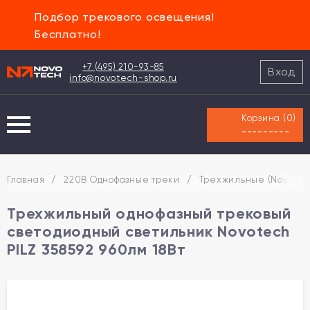
Подбор трекового освещения!
Бесплатно!
+7 (495) 210-93-85
Вход
info@novotech-shop.ru
Корзина (
0
)
---------
Главная
/
220В Однофазные треки
/
Трехжильные (Novotec
Трехжильный однофазный трековый
светодиодный светильник Novotech
PILZ 358592 960лм 18Вт