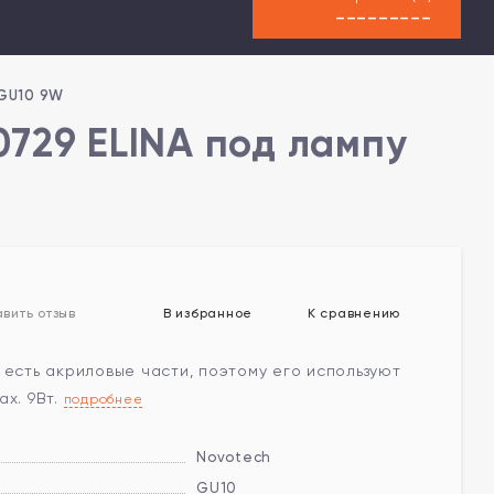
---------
xGU10 9W
729 ELINA под лампу
В избранное
К сравнению
вить отзыв
 есть акриловые части, поэтому его используют
ax. 9Вт.
подробнее
Novotech
GU10