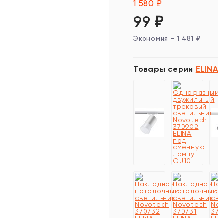
1 580
₽
99
₽
Экономия -
1 481
₽
Товары серии
ELIN