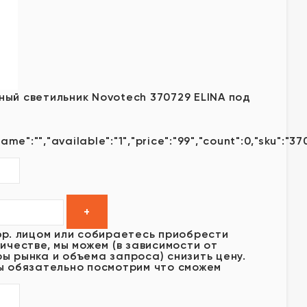
ый светильник Novotech 370729 ELINA под
ame":"","available":"1","price":"99","count":0,"sku":"37
юр. лицом или собираетесь приобрести
ичестве, мы можем (в зависимости от
ы рынка и объема запроса) снизить цену.
ы обязательно посмотрим что сможем