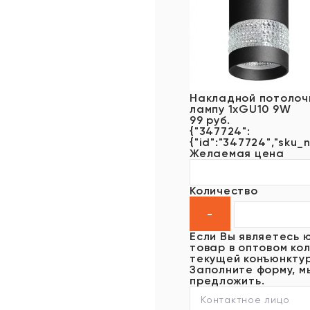
Накладной потолочн
лампу 1xGU10 9W
99 руб.
{"347724":
{"id":"347724","sku_n
Желаемая цена
Количество
Если Вы являетесь 
товар в оптовом кол
текущей конъюнктур
Заполните форму, м
предложить.