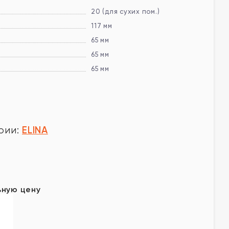
20 (для сухих пом.)
117 мм
65 мм
65 мм
65 мм
ELINA
рии:
у
ьную цену