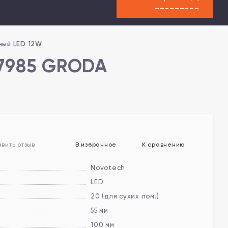
---------
ный LED 12W
57985 GRODA
В избранное
К сравнению
вить отзыв
Novotech
LED
20 (для сухих пом.)
55 мм
100 мм