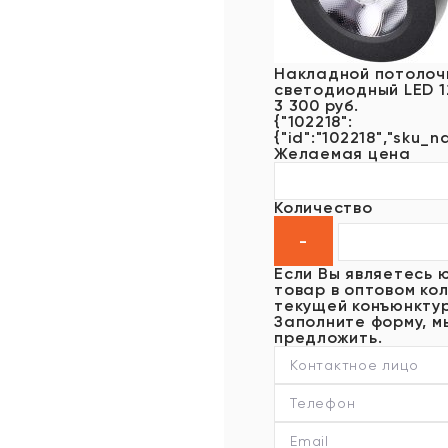
Накладной потолоч
светодиодный LED 
3 300 руб.
{"102218":
{"id":"102218","sku_n
Желаемая цена
Количество
Если Вы являетесь 
товар в оптовом кол
текущей конъюнктур
Заполните форму, м
предложить.