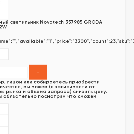
ный светильник Novotech 357985 GRODA
12W
ame":"","available":"1","price":"3300","count":23,"sku":
юр. лицом или собираетесь приобрести
ичестве, мы можем (в зависимости от
ы рынка и объема запроса) снизить цену.
ы обязательно посмотрим что сможем