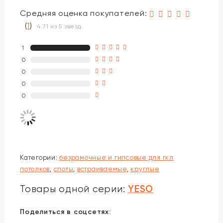
Средняя оценка покупателей:
(
1
)
4.71 из 5 звезд
1
0
0
0
0
Категории:
безрамочные и гипсовые для гкл
потолков
,
споты
,
встраиваемые
,
круглые
YESO
Товары одной серии:
Поделиться в соцсетях: