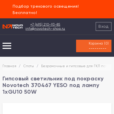
Подбор трекового освещения!
Бесплатно!
+7 (495) 210-93-85
Вход
info@novotech-shop.ru
Корзина (
0
)
---------
Главная
/
Споты
/
Безрамочные и гипсовые для ГКЛ потолк
Гипсовый светильник под покраску
Novotech 370467 YESO под лампу
1xGU10 50W