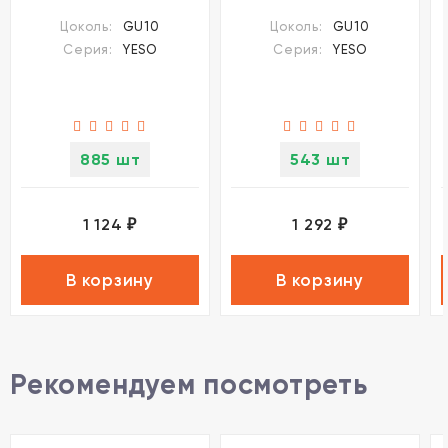
YESO под лампу
YESO под лампу
Цоколь:
GU10
Цоколь:
GU10
1xGU10 50W
1xGU10 50W
Серия:
YESO
Серия:
YESO
885 шт
543 шт
1 124
1 292
₽
₽
В корзину
В корзину
Рекомендуем посмотреть