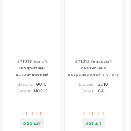
371019 Белый
371013 Гипсовый
квадратный
светильник
встраиваемый
встраиваемый в стену
светильник 92мм с
ГКЛ под покраску IP20
Цоколь:
GU10
Цоколь:
GU10
поворотной лампой
GU10 50W 220-240V
Серия:
MORUS
Серия:
CAIL
GU10 50W 220-240V
Novotech CAIL
IP20 Novotech MORUS
666 шт
361 шт