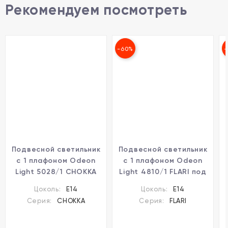
Рекомендуем посмотреть
-60%
-
Подвесной светильник
Подвесной светильник
с 1 плафоном Odeon
с 1 плафоном Odeon
Light 5028/1 CHOKKA
Light 4810/1 FLARI под
под лампу 1xE14 40W
лампу 1xE14 1*40W
Цоколь:
E14
Цоколь:
E14
Серия:
CHOKKA
Серия:
FLARI