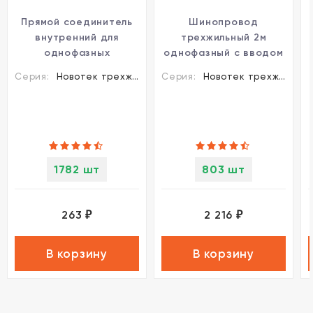
Прямой соединитель
Шинопровод
внутренний для
трехжильный 2м
однофазных
однофазный с вводом
трехжильных
питания и заглушкой
Серия:
Новотек трехжильные шинопроводы и аксессуары
Серия:
Новотек трехжильные шинопроводы и аксессуары
шинопроводов
Novotech 135003
Novotech 135007
1782 шт
803 шт
263
2 216
₽
₽
В корзину
В корзину