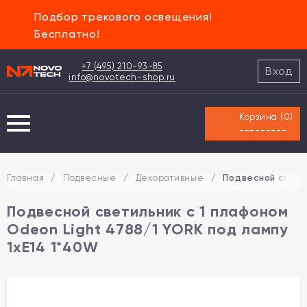
Подбор трекового освещения!
Бесплатно!
+7 (495) 210-93-85
Вход
info@novotech-shop.ru
Корзина (
0
)
---------
Главная
/
Подвесные
/
Декоративные
/
Подвесной свети
Подвесной светильник с 1 плафоном
Odeon Light 4788/1 YORK под лампу
1xE14 1*40W