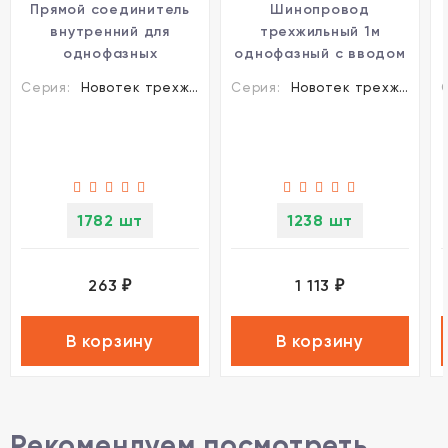
Прямой соединитель
Шинопровод
внутренний для
трехжильный 1м
однофазных
однофазный с вводом
трехжильных
питания и заглушкой
Серия:
Новотек трехжильные шинопроводы и аксессуары
Серия:
Новотек трехжильные шинопроводы и аксессуары
шинопроводов
Novotech 135001
Novotech 135007
1782 шт
1238 шт
263
1 113
₽
₽
В корзину
В корзину
Рекомендуем посмотреть