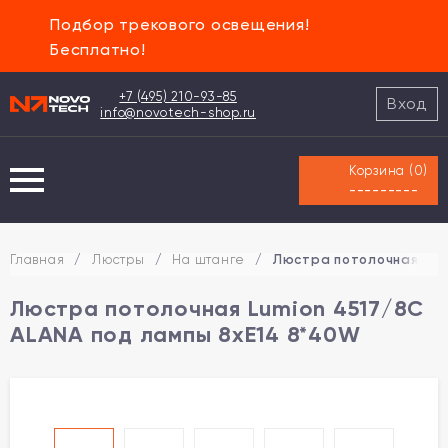
Подбор трекового освещения!
Бесплатно!
+7 (495) 210-93-85
Вход
info@novotech-shop.ru
Корзина (
0
)
---------
Главная
/
Люстры
/
На штанге
/
Люстра потолочная Lum
Люстра потолочная Lumion 4517/8C
ALANA под лампы 8xE14 8*40W