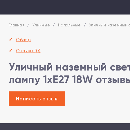
Главная
/
Уличные
/
Напольные
/
Уличный наземный св
Обзор
Отзывы
(0)
Уличный наземный свет
лампу 1xE27 18W отзыв