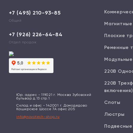
Коммерчес
+7 (495) 210-93-85
Общий
Магнитные
+7 (926) 226-64-84
Плоские тр
Отдел продаж
Ременные 
Модульные
220В Одно
220В Трехф
включения)
Юр. адрес - 119021 г. Москва Зубовский
бульвар д.13 стр.1
Споты
Склад и офис - 142001 г. Домодедово
Каширское Шоссе 7А офис 205
Люстры
info@novotech-shop.ru
Подвесные