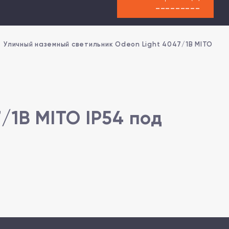
---------
Уличный наземный светильник Odeon Light 4047/1B MITO IP54
/1B MITO IP54 под