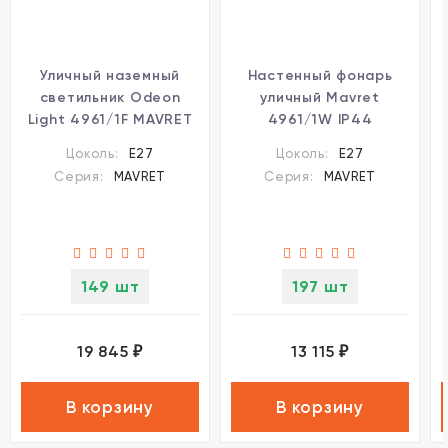
Уличный наземный
Настенный фонарь
светильник Odeon
уличный Mavret
Light 4961/1F MAVRET
4961/1W IP44
IP44 под лампу 1xE27
Цоколь:
E27
Цоколь:
E27
1*60W
Серия:
MAVRET
Серия:
MAVRET
149 шт
197 шт
19 845
13 115
₽
₽
В корзину
В корзину