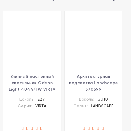
Уличный настенный
Архитектурная
светильник Odeon
подсветка Landscape
Light 4044/1W VIRTA
370599
IP44 под лампу 1xE27
Цоколь:
E27
Цоколь:
GU10
60W
Серия:
VIRTA
Серия:
LANDSCAPE