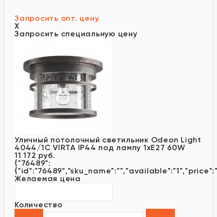
Запросить опт. цену
X
Запросить специальную цену
Уличный потолочный светильник Odeon Light
4044/1C VIRTA IP44 под лампу 1xE27 60W
11 172 руб.
{"76489":
{"id":"76489","sku_name":"","available":"1","price":
Желаемая цена
Количество