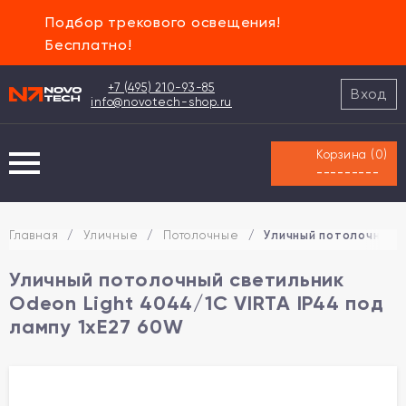
Подбор трекового освещения!
Бесплатно!
+7 (495) 210-93-85
Вход
info@novotech-shop.ru
Корзина (
0
)
---------
Главная
/
Уличные
/
Потолочные
/
Уличный потолочный с
Уличный потолочный светильник
Odeon Light 4044/1C VIRTA IP44 под
лампу 1xE27 60W