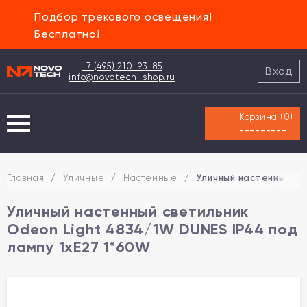
Подбор трекового освещения!
Бесплатно!
+7 (495) 210-93-85
Вход
info@novotech-shop.ru
Корзина (
0
)
---------
Главная
/
Уличные
/
Настенные
/
Уличный настенный св
Уличный настенный светильник
Odeon Light 4834/1W DUNES IP44 под
лампу 1xE27 1*60W