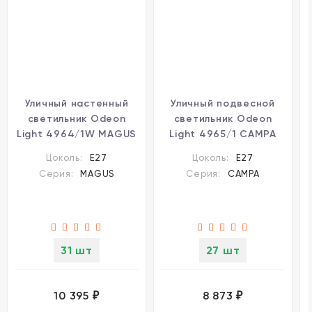
Уличный настенный
Уличный подвесной
светильник Odeon
светильник Odeon
Light 4964/1W MAGUS
Light 4965/1 CAMPA
IP44 под лампу 1xE27
IP44 под лампу 1xE27
Цоколь:
E27
Цоколь:
E27
1*60W
1*60W
Серия:
MAGUS
Серия:
CAMPA
31 шт
27 шт
10 395
8 873
₽
₽