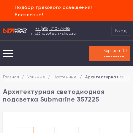
Подбор трекового освещения!
Бесплатно!
+7 (495) 210-93-85
Вход
info@novotech-shop.ru
Корзина (
0
)
---------
Главная
/
Уличные
/
Настенные
/
Архитектурная свето
Архитектурная светодиодная
подсветка Submarine 357225