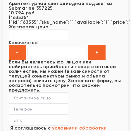
Архитектурная светодиодная подсветка
Submarine 357225
10 794 руб.
{"63535":
{"id":"63535","sku_name":"","available":"1","price":
Желаемая цена
Количество
Если Вы являетесь юр. лицом или
собираетесь приобрести товар в оптовом
количестве, мы можем (в зависимости от
текущей конъюнктуры рынка и объема
запроса) снизить цену. Заполните форму, мы
обязательно посмотрим что сможем
предложить.
Я соглашаюсь с
условиями обработки