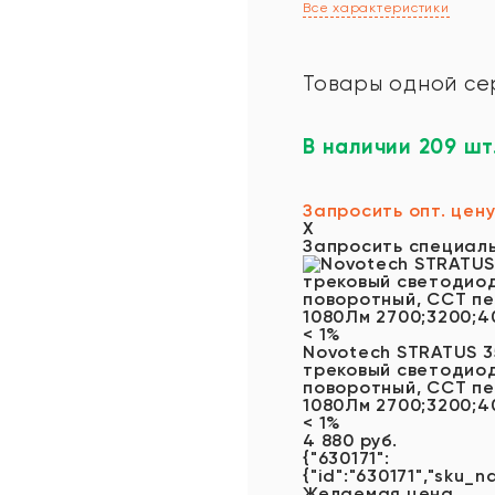
Все характеристики
Товары одной се
В наличии 209 шт
Запросить опт. цен
X
Запросить специал
Novotech STRATUS 
трековый светодиод
поворотный, CCT пе
1080Лм 2700;3200;40
< 1%
4 880 руб.
{"630171":
{"id":"630171","sku_n
Желаемая цена