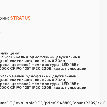
STRATUS
рии:
.
у
ьную цену
359775 Белый однофазный двужильный
ный светильник, линейный 30см,
рекл. цветовой температуры, LED 18Вт
00К CRI90 105° IP20 220В, коэф. пульсации
ame":"","available":"1","price":"4880","count":209,"sku"