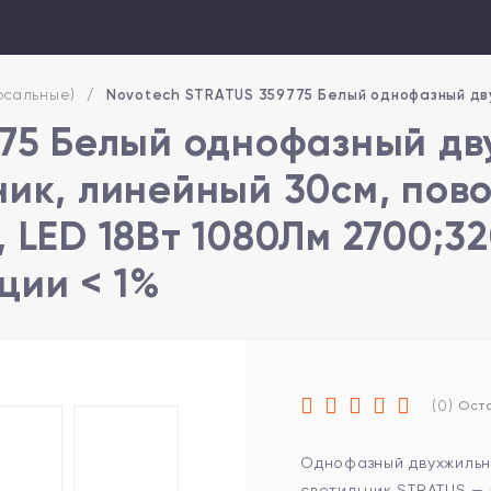
рсальные)
/
Novotech STRATUS 359775 Белый однофазный дву
775 Белый однофазный д
ик, линейный 30см, пов
 LED 18Вт 1080Лм 2700;32
ации < 1%
(0)
Оста
Однофазный двухжильн
светильник STRATUS —