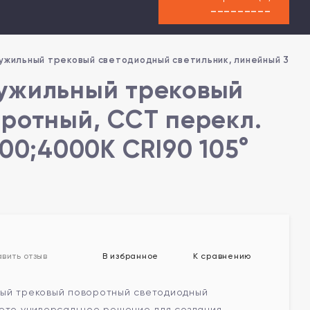
---------
жильный трековый светодиодный светильник, линейный 30см, п
вужильный трековый
оротный, CCT перекл.
00;4000К CRI90 105°
В избранное
К сравнению
вить отзыв
ый трековый поворотный светодиодный
 это универсальное решение для создания