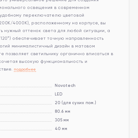
ионального освещения в современном
 удобному переключателю цветовой
200К/4000К), расположенному на корпусе, вы
ь нужный оттенок света для любой ситуации, а
(120°) обеспечивает точную направленность
рогий минималистичный дизайн в матовом
е позволяет светильнику органично вписаться в
сочетая высокую функциональность и
ствие.
подробнее
Novotech
LED
20 (для сухих пом.)
80.6 мм
305 мм
40 мм