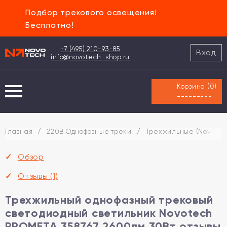
Подбор трекового освещения!
Бесплатно!
+7 (495) 210-93-85
Вход
info@novotech-shop.ru
Корзина (
0
)
---------
Главная
/
220В Однофазные треки
/
Трехжильные (Novotec
Обзор
Отзывы
(1)
Трехжильный однофазный трековый
светодиодный светильник Novotech
PROMETA 358767 2600лм 30Вт отзывы