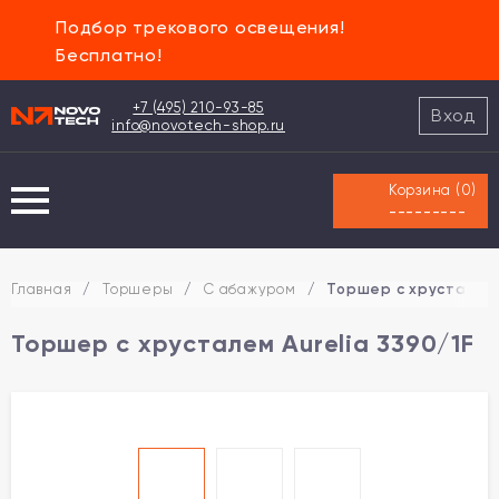
Подбор трекового освещения!
Бесплатно!
+7 (495) 210-93-85
Вход
info@novotech-shop.ru
Корзина (
0
)
---------
Главная
/
Торшеры
/
С абажуром
/
Торшер с хрусталем 
Торшер с хрусталем Aurelia 3390/1F