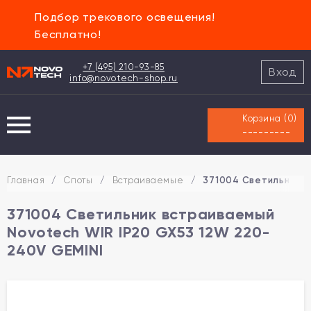
Подбор трекового освещения!
Бесплатно!
+7 (495) 210-93-85
Вход
info@novotech-shop.ru
Корзина (
0
)
---------
Главная
/
Споты
/
Встраиваемые
/
371004 Светильник в
371004 Светильник встраиваемый
Novotech WIR IP20 GX53 12W 220-
240V GEMINI