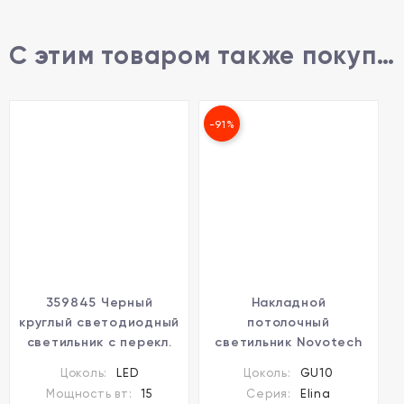
С этим товаром также покупают
-91%
359845 Черный
Накладной
круглый светодиодный
потолочный
светильник с перекл.
светильник Novotech
цв. температуры 15W
370900 ELINA под
Цоколь:
LED
Цоколь:
GU10
1500Лм
лампу 1xGU10 9W
Мощность вт:
15
Серия:
Elina
2700;3200;4000К 120°