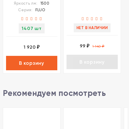
Яркость лм:
1500
UGR16 CRI95 IP44
Серия:
FLUO
Novotech FLUO
1407 шт
НЕТ В НАЛИЧИИ
99
₽
1 920
1 140
₽
₽
В корзину
В корзину
Рекомендуем посмотреть