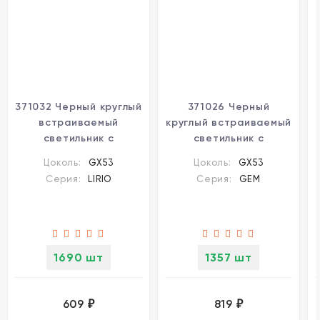
371032 Черный круглый
371026 Черный
встраиваемый
круглый встраиваемый
светильник с
светильник с
металлическим
акриловым кольцом
Цоколь:
GX53
Цоколь:
GX53
кольцом под лампу
под лампу GX53 макс
Серия:
LIRIO
Серия:
GEM
GX53 макс 12Вт 220-
12Вт 220-240V IP20
240V IP20 Novotech
Novotech GEM
LIRIO
1690 шт
1357 шт
609
819
₽
₽