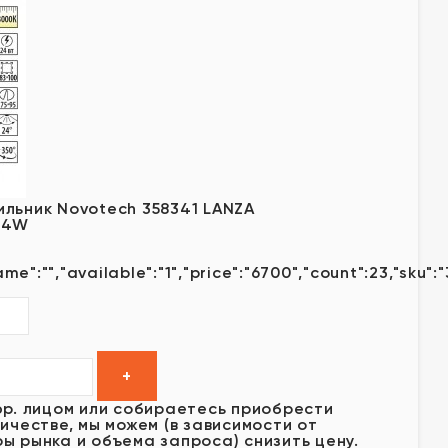
льник Novotech 358341 LANZA
24W
ame":"","available":"1","price":"6700","count":23,"sku":
юр. лицом или собираетесь приобрести
ичестве, мы можем (в зависимости от
ы рынка и объема запроса) снизить цену.