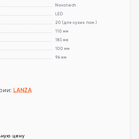
Novotech
LED
20 (для сухих пом.)
110 мм
183 мм
100 мм
96 мм
LANZA
рии:
у
ьную цену