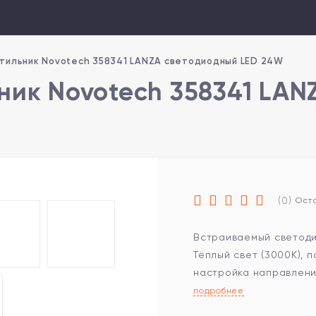
тильник Novotech 358341 LANZA светодиодный LED 24W
ник Novotech 358341 LAN
(0)
Оста
Встраиваемый светоди
Тёплый свет (3000K), 
настройка направления
подробнее