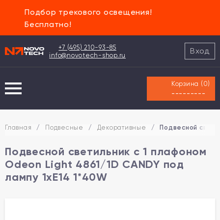
Подбор трекового освещения!
Бесплатно!
+7 (495) 210-93-85
Вход
info@novotech-shop.ru
Корзина (
0
)
---------
Главная
/
Подвесные
/
Декоративные
/
Подвесной свети
Подвесной светильник с 1 плафоном
Odeon Light 4861/1D CANDY под
лампу 1xE14 1*40W