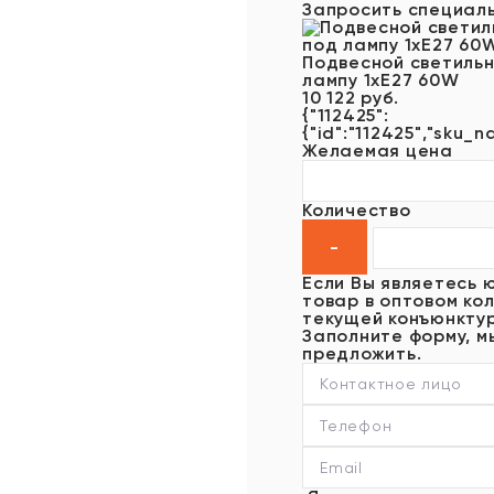
Запросить специал
Подвесной светильн
лампу 1xE27 60W
10 122 руб.
{"112425":
{"id":"112425","sku_n
Желаемая цена
Количество
Если Вы являетесь 
товар в оптовом кол
текущей конъюнктур
Заполните форму, м
предложить.