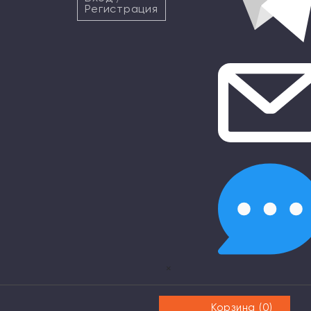
Регистрация
×
Корзина (
0
)