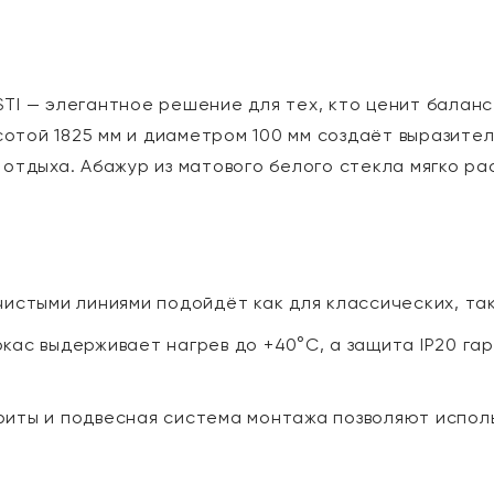
STI — элегантное решение для тех, кто ценит бала
отой 1825 мм и диаметром 100 мм создаёт выразител
 отдыха. Абажур из матового белого стекла мягко ра
чистыми линиями подойдёт как для классических, та
кас выдерживает нагрев до +40°C, а защита IP20 га
иты и подвесная система монтажа позволяют исполь