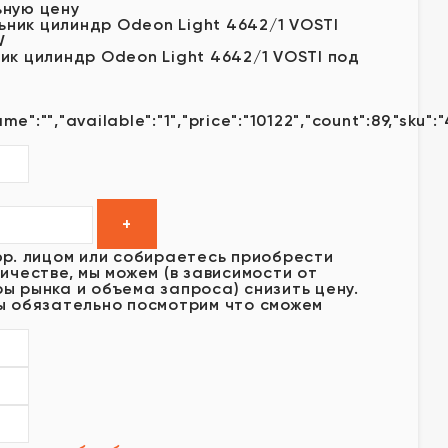
ьную цену
ик цилиндр Odeon Light 4642/1 VOSTI под
ame":"","available":"1","price":"10122","count":89,"sku":
юр. лицом или собираетесь приобрести
ичестве, мы можем (в зависимости от
ы рынка и объема запроса) снизить цену.
ы обязательно посмотрим что сможем