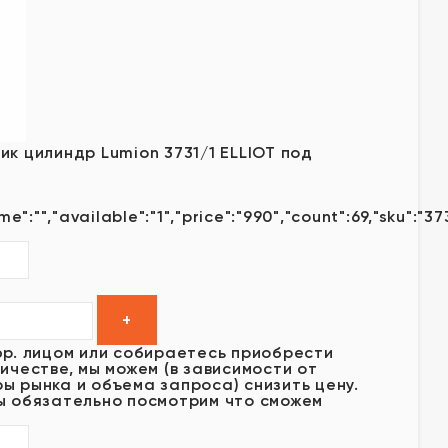
ик цилиндр Lumion 3731/1 ELLIOT под
e":"","available":"1","price":"990","count":69,"sku":"37
юр. лицом или собираетесь приобрести
ичестве, мы можем (в зависимости от
ы рынка и объема запроса) снизить цену.
ы обязательно посмотрим что сможем