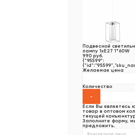
Подвесной светильн
лампу 1xE27 1*60W
990 руб.
{"95599":
{"id":"95599","sku_nam
Желаемая цена
Количество
Если Вы являетесь 
товар в оптовом кол
текущей конъюнктур
Заполните форму, м
предложить.