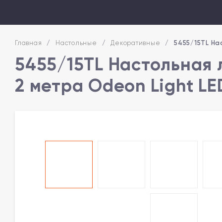
Главная
/
Настольные
/
Декоративные
/
5455/15TL На
5455/15TL Настольная 
2 метра Odeon Light L