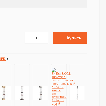
Купить
IER
: