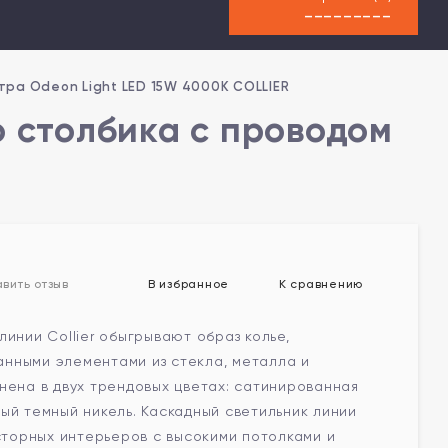
---------
етра Odeon Light LED 15W 4000K COLLIER
о столбика с проводом
В избранное
К сравнению
вить отзыв
линии Collier обыгрывают образ колье,
нными элементами из стекла, металла и
нена в двух трендовых цветах: сатинированная
ый темный никель. Каскадный светильник линии
осторных интерьеров с высокими потолками и