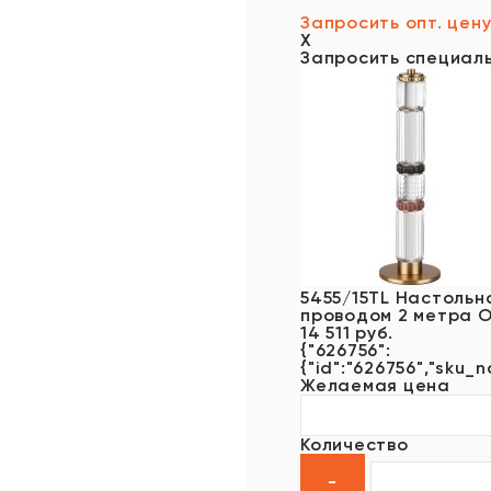
Запросить опт. цен
X
Запросить специал
5455/15TL Настольн
проводом 2 метра O
14 511 руб.
{"626756":
{"id":"626756","sku_n
Желаемая цена
Количество