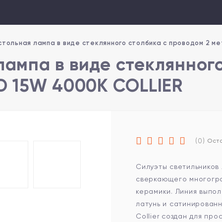
стольная лампа в виде стеклянного столбика с проводом 2 м
лампа в виде стеклянног
ED 15W 4000K COLLIER
(0)
Оста
Силуэты светильников 
сверкающего многогра
керамики. Линия выпол
латунь и сатинированн
Collier создан для пр