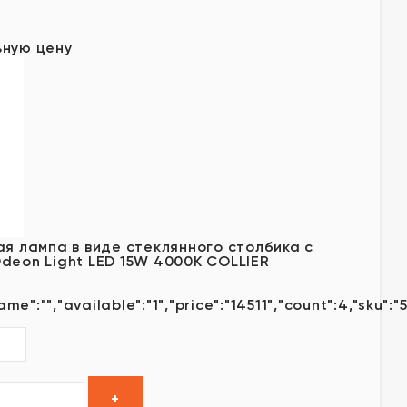
у
ьную цену
ая лампа в виде стеклянного столбика с
deon Light LED 15W 4000K COLLIER
ame":"","available":"1","price":"14511","count":4,"sku":"