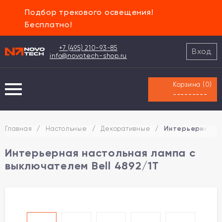
Подбор трекового освещения!
Бесплатно!
+7 (495) 210-93-85
Вход
info@novotech-shop.ru
Корзина (
0
)
---------
Главная
/
Настольные
/
Декоративные
/
Интерьерная на
Интерьерная настольная лампа с
выключателем Bell 4892/1T