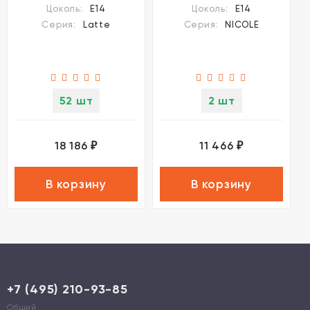
Latte под лампу 1xE14
NICOLE под лампу
Цоколь:
E14
Цоколь:
E14
60W
1xE14 40W
Серия:
Latte
Серия:
NICOLE
52 шт
2 шт
18 186
11 466
₽
₽
В корзину
В корзину
+7 (495) 210-93-85
Общий