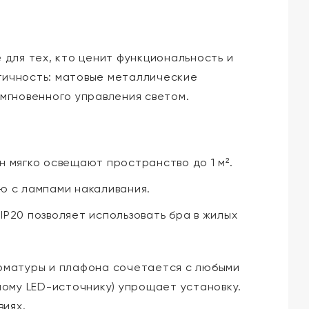
для тех, кто ценит функциональность и
огичность: матовые металлические
 мгновенного управления светом.
н мягко освещают пространство до 1 м².
 с лампами накаливания.
P20 позволяет использовать бра в жилых
арматуры и плафона сочетается с любыми
ому LED-источнику) упрощает установку.
виях.