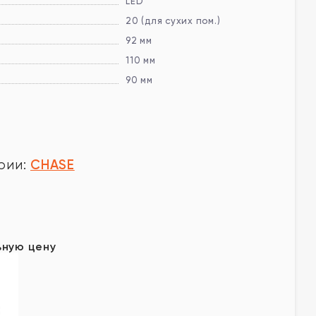
LED
20 (для сухих пом.)
92 мм
110 мм
90 мм
CHASE
рии:
у
ьную цену