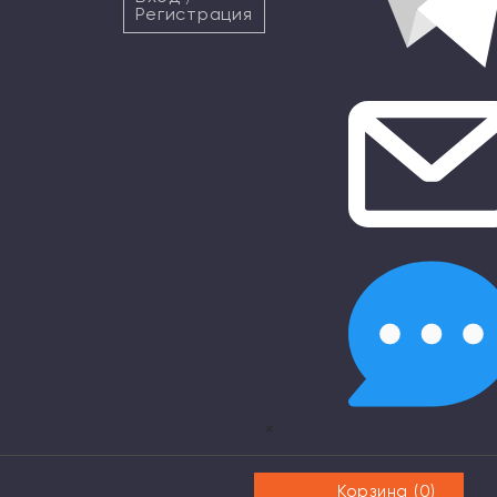
Регистрация
×
Корзина (
0
)