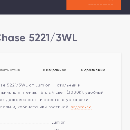
---------
Chase 5221/3WL
В избранное
К сравнению
вить отзыв
se 5221/3WL от Lumion — стильный и
ьник для чтения. Тёплый свет (3000K), удобный
е, долговечность и простота установки.
пальни, кабинета или гостиной.
подробнее
Lumion