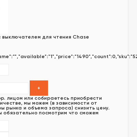
с выключателем для чтения Chase
ame":"","available":"1","price":"1490","count":0,"sku":"
юр. лицом или собираетесь приобрести
ичестве, мы можем (в зависимости от
ы рынка и объема запроса) снизить цену.
ы обязательно посмотрим что сможем