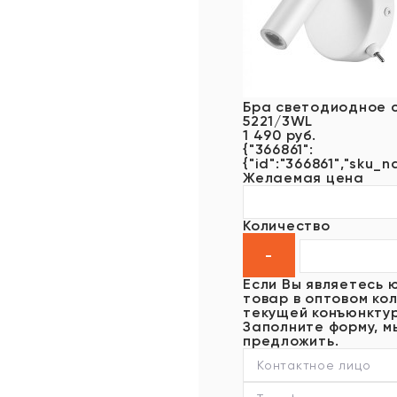
Бра светодиодное 
5221/3WL
1 490 руб.
{"366861":
{"id":"366861","sku_n
Желаемая цена
Количество
Если Вы являетесь 
товар в оптовом кол
текущей конъюнктур
Заполните форму, м
предложить.