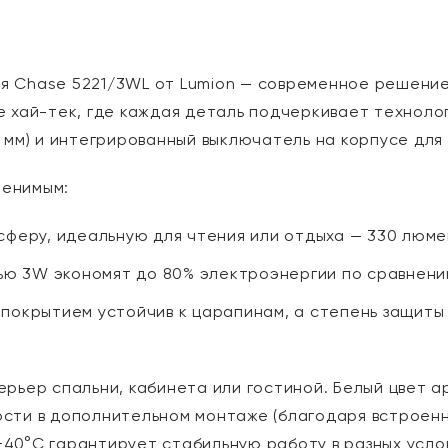
я Chase 5221/3WL от Lumion — современное решение 
е хай-тек, где каждая деталь подчеркивает технол
2 мм) и интегрированный выключатель на корпусе для
менимым:
сферу, идеальную для чтения или отдыха — 330 люме
 3W экономят до 80% электроэнергии по сравнению
покрытием устойчив к царапинам, а степень защиты I
ерьер спальни, кабинета или гостиной. Белый цвет 
ости в дополнительном монтаже (благодаря встроенн
40°C гарантирует стабильную работу в разных усло