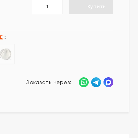
Купить
E
:
Заказать через: