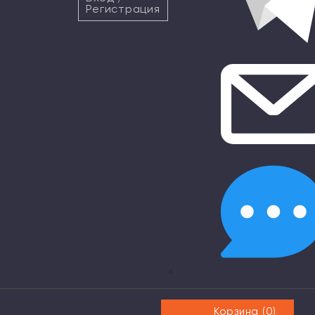
Регистрация
×
Корзина (
0
)