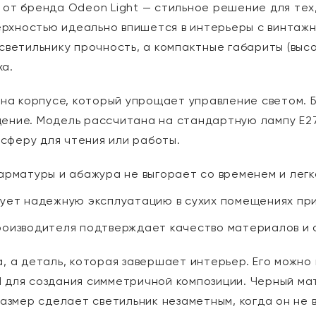
W от бренда Odeon Light — стильное решение для тех
ерхностью идеально впишется в интерьеры с винтаж
етильнику прочность, а компактные габариты (высот
ха.
а корпусе, который упрощает управление светом. Б
щение. Модель рассчитана на стандартную лампу E2
сферу для чтения или работы.
 арматуры и абажура не выгорает со временем и легк
рует надежную эксплуатацию в сухих помещениях пр
роизводителя подтверждает качество материалов и 
а, а деталь, которая завершает интерьер. Его можн
I для создания симметричной композиции. Черный ма
змер сделает светильник незаметным, когда он не 