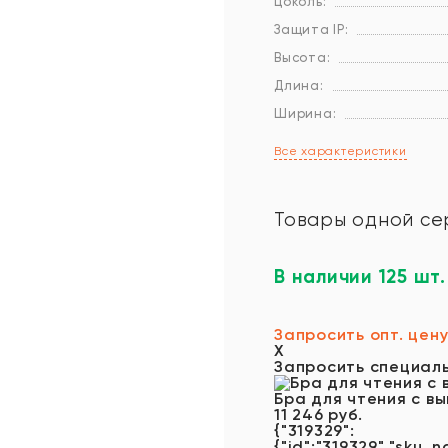
Цоколь:
Защита IP:
Высота:
Длина:
Ширина:
Все характеристики
Товары одной се
В наличии 125 шт.
Запросить опт. цен
X
Запросить специал
Бра для чтения с в
11 246 руб.
{"319329":
{"id":"319329","sku_n