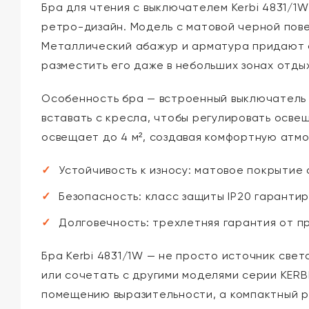
Бра для чтения с выключателем Kerbi 4831/1
ретро-дизайн. Модель с матовой черной пов
Металлический абажур и арматура придают св
разместить его даже в небольших зонах отды
Особенность бра — встроенный выключатель н
вставать с кресла, чтобы регулировать осве
освещает до 4 м², создавая комфортную атмо
Устойчивость к износу: матовое покрытие
Безопасность: класс защиты IP20 гаранти
Долговечность: трехлетняя гарантия от п
Бра Kerbi 4831/1W — не просто источник свет
или сочетать с другими моделями серии KERB
помещению выразительности, а компактный ра