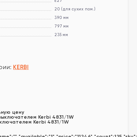
E27
20 (для сухих пом.)
390 мм
797 мм
235 мм
KERBI
рии:
у
ьную цену
ыключателем Kerbi 4831/1W
ame":"","available":"1","price":"11246","count":125,"sku