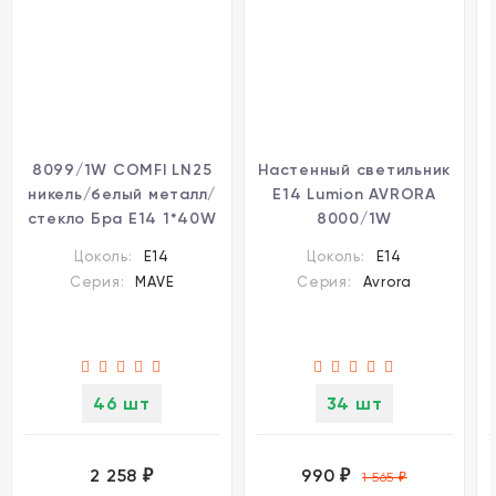
8099/1W COMFI LN25
Настенный светильник
никель/белый металл/
Е14 Lumion AVRORA
стекло Бра Е14 1*40W
8000/1W
220V MAVE
Цоколь:
E14
Цоколь:
E14
Серия:
MAVE
Серия:
Avrora
46 шт
34 шт
2 258
990
₽
₽
1 565
₽