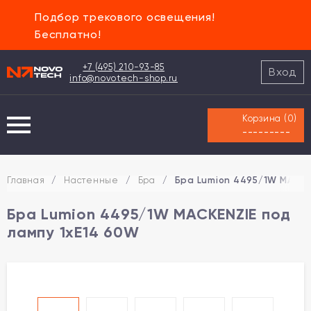
Подбор трекового освещения!
Бесплатно!
+7 (495) 210-93-85
Вход
info@novotech-shop.ru
Корзина (
0
)
---------
Главная
/
Настенные
/
Бра
/
Бра Lumion 4495/1W MACKE
Бра Lumion 4495/1W MACKENZIE под
лампу 1xE14 60W