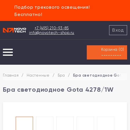
Подбор трекового освещения!
Бесплатно!
+7 (495) 210-93-85
Вход
info@novotech-shop.ru
Корзина (
0
)
---------
Главная
/
Настенные
/
Бра
/
Бра светодиодное Gota 4
Бра светодиодное Gota 4278/1W