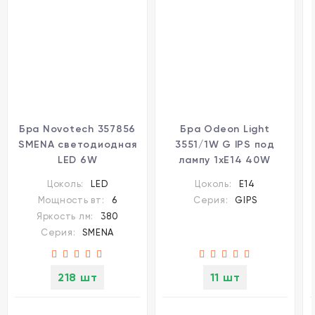
Бра Novotech 357856
Бра Odeon Light
SMENA светодиодная
3551/1W G IPS под
LED 6W
лампу 1xE14 40W
Цоколь:
LED
Цоколь:
E14
Мощность вт:
6
Серия:
GIPS
Яркость лм:
380
Серия:
SMENA
218 шт
11 шт