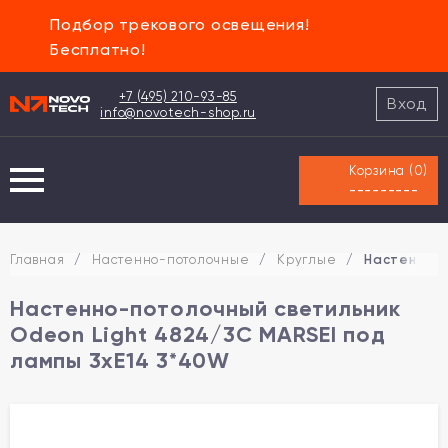
Подбор трекового освещения!
Бесплатно!
+7 (495) 210-93-85
Вход
info@novotech-shop.ru
Корзина (
0
)
---------
Главная
/
Настенно-потолочные
/
Круглые
/
Настенно-п
Настенно-потолочный светильник
Odeon Light 4824/3C MARSEI под
лампы 3xE14 3*40W