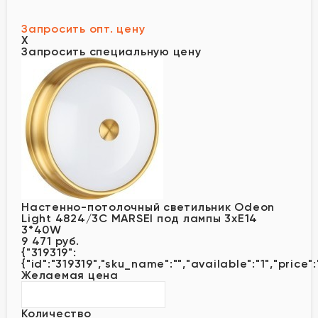
Запросить опт. цену
X
Запросить специальную цену
Настенно-потолочный светильник Odeon
Light 4824/3C MARSEI под лампы 3xE14
3*40W
9 471 руб.
{"319319":
{"id":"319319","sku_name":"","available":"1","price
Желаемая цена
Количество