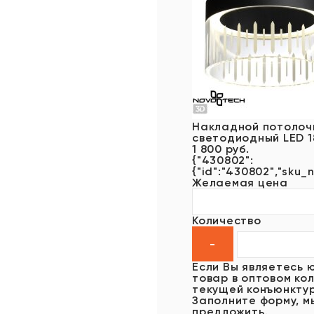
Накладной потолочн
светодиодный LED 
1 800 руб.
{"430802":
{"id":"430802","sku_n
Желаемая цена
Количество
Если Вы являетесь 
товар в оптовом кол
текущей конъюнктур
Заполните форму, м
предложить.