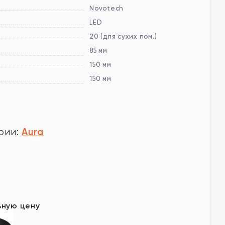
Novotech
LED
20 (для сухих пом.)
85 мм
150 мм
150 мм
Aura
рии:
у
ьную цену