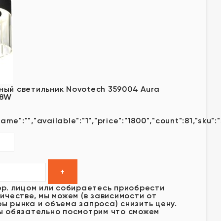
ый светильник Novotech 359004 Aura
18W
ame":"","available":"1","price":"1800","count":81,"sku":
юр. лицом или собираетесь приобрести
ичестве, мы можем (в зависимости от
ы рынка и объема запроса) снизить цену.
ы обязательно посмотрим что сможем