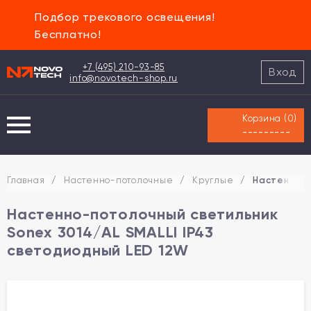
Подбор трекового освещения!
Бесплатно!
+7 (495) 210-93-85
Вход
info@novotech-shop.ru
Корзина (
0
)
---------
Главная
/
Настенно-потолочные
/
Круглые
/
Настенно-п
Настенно-потолочный светильник
Sonex 3014/AL SMALLI IP43
светодиодный LED 12W