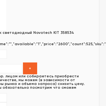
к светодиодный Novotech KIT 358534
ame":"","available":"1","price":"2600","count":525,"sku":
юр. лицом или собираетесь приобрести
ичестве, мы можем (в зависимости от
ы рынка и объема запроса) снизить цену.
ы обязательно посмотрим что сможем