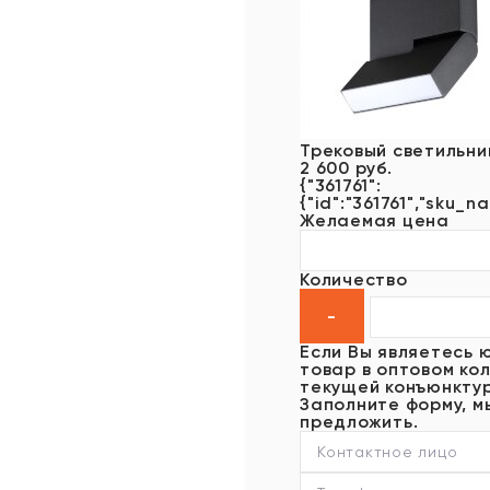
Трековый светильни
2 600 руб.
{"361761":
{"id":"361761","sku_n
Желаемая цена
Количество
Если Вы являетесь 
товар в оптовом кол
текущей конъюнктур
Заполните форму, м
предложить.