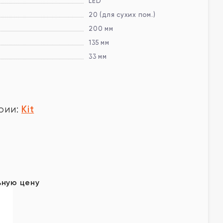
LED
20 (для сухих пом.)
200 мм
135 мм
33 мм
Kit
рии:
.
у
ьную цену