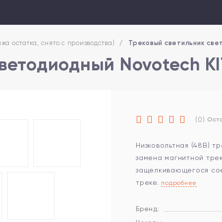
жа остатка, снято с производства)
/
Трековый светильник све
ветодиодный Novotech KI
(0)
Оста
Низковольтная (48В) т
замена магнитной трек
защелкивающегося сое
треке.
подробнее
Бренд: