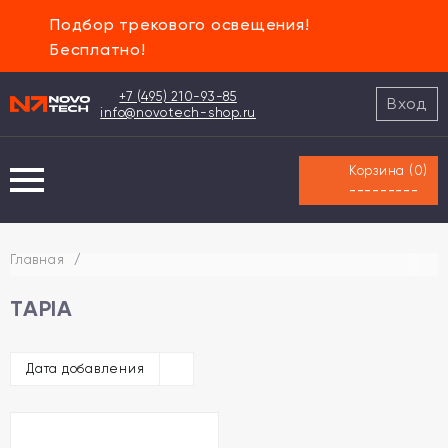
Подбор трекового освещения!
Бесплатно!
+7 (495) 210-93-85
Вход
info@novotech-shop.ru
Корзина (
0
)
---------
Главная
/
TAPIA
Дата добавления