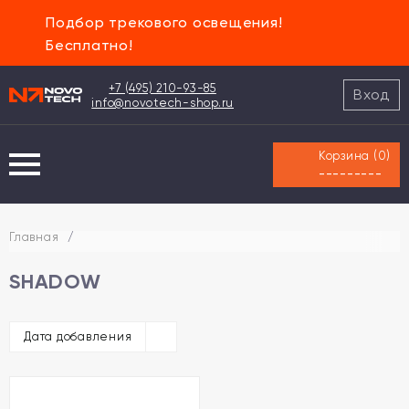
Подбор трекового освещения!
Бесплатно!
+7 (495) 210-93-85
Вход
info@novotech-shop.ru
Корзина (
0
)
---------
Главная
/
SHADOW
Дата добавления