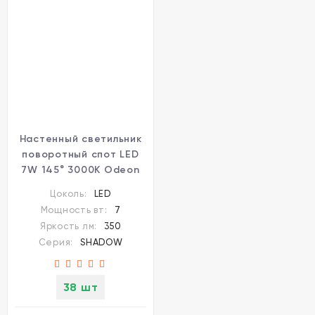
Настенный светильник
поворотный спот LED
7W 145° 3000K Odeon
Light SHADOW
Цоколь:
LED
7024/7WL
Мощность вт:
7
Яркость лм:
350
Серия:
SHADOW
38 шт