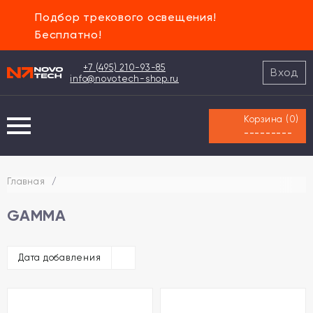
Подбор трекового освещения!
Бесплатно!
+7 (495) 210-93-85
Вход
info@novotech-shop.ru
Корзина (
0
)
---------
Главная
/
GAMMA
Дата добавления