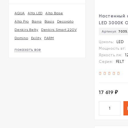
AQUA
Alfa LED
Alta Base
Настенный 
Alta Pro
Barra
Basis
Decorato
LED 3000K O
FELT 7035/
Denkirs Belty
Denkirs Smart 220V
Артикул:
703
Domino
Exility
FARM
Цоколь:
LED
Мощность вт:
показать все
Яркость лм:
1
Серия:
FELT
17 619
₽