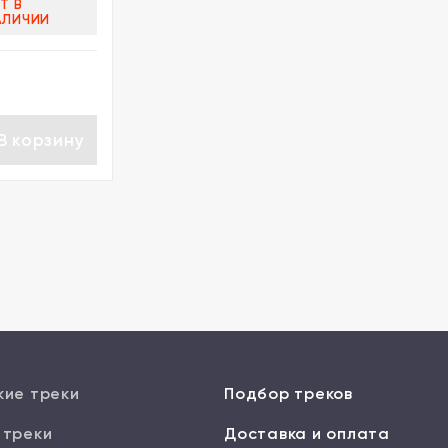
Т В
АЛИЧИИ
В корзину
кие треки
Подбор треков
 треки
Доставка и оплата