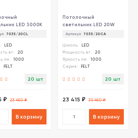
лочный
Потолочный
льник LED 3000K
светильник LED 20W
 Light FELT
3000K Odeon Light FELT
ул:
7035/20CL
Артикул:
7035/20CA
/20CL
7035/20CA
:
LED
Цоколь:
LED
ть вт:
20
Мощность вт:
20
ь лм:
1000
Яркость лм:
1000
:
FELT
Серия:
FELT
20 шт
20 шт
15
23 415
₽
₽
23 450
₽
33 450
₽
В корзину
В корзину