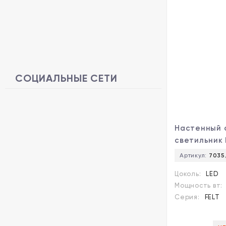
СОЦИАЛЬНЫЕ СЕТИ
Настенный 
светильник 
3000K 220V
Артикул:
703
Light FELT 
Цоколь:
LED
Мощность вт:
Серия:
FELT