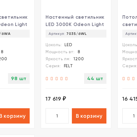
светильник
Настенный светильник
Пото
deon Light
LED 3000K Odeon Light
свети
6WA
FELT 7035/6WL
Odeon
5/6WA
Артикул:
7035/6WL
Артик
7035
Цоколь:
LED
Цоколь
8
Мощность вт:
8
Мощнос
200
Яркость лм:
1200
Яркост
Серия:
FELT
Серия
98 шт
44 шт
17 619
16 4
₽
В корзину
В корзину