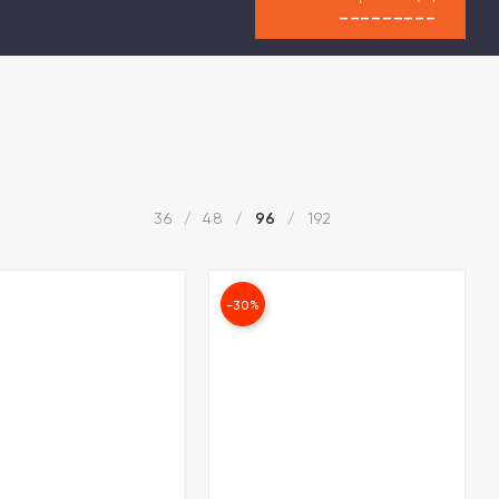
---------
36
48
96
192
/
/
/
-30%