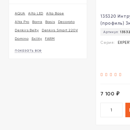
AQUA
Alfa LED
Alta Base
135320 Инт
Alta Pro
Barra
Basis
Decorato
(профиль) 3
встраивани
Denkirs Belty
Denkirs Smart 220V
Артикул:
1353
однофазног
Domino
Exility
FARM
Серия:
EXPER
двужильног
показать все
шинопровод
гарпунный (
натяжной п
Novotech Ex
заглушки 2ш
соединител
двойной гар
7 100
₽
комлекте)