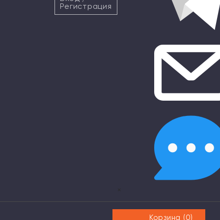
Регистрация
×
Корзина (
0
)