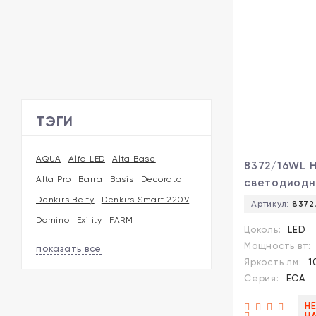
ТЭГИ
AQUA
Alfa LED
Alta Base
8372/16WL 
Alta Pro
Barra
Basis
Decorato
светодиод
светильник
Denkirs Belty
Denkirs Smart 220V
Артикул:
8372
ступенчаты
Domino
Exility
FARM
Цоколь:
LED
цвет. темп
Мощность вт:
показать все
16Вт 1081Лм
Яркость лм:
1
3000;4000;
Серия:
ECA
LUMION ECA
НЕ