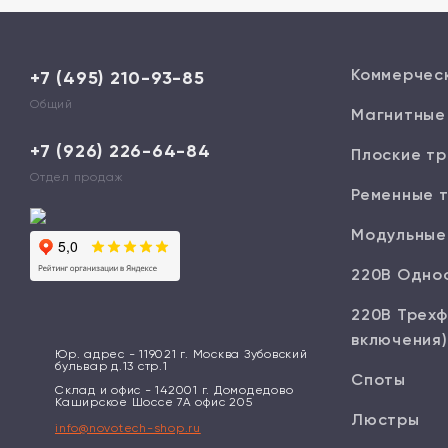
Коммерчес
+7 (495) 210-93-85
Общий
Магнитные
+7 (926) 226-64-84
Плоские тр
Отдел продаж
Ременные 
Модульные
220В Одно
220В Трехф
включения)
Юр. адрес - 119021 г. Москва Зубовский
бульвар д.13 стр.1
Споты
Склад и офис - 142001 г. Домодедово
Каширское Шоссе 7А офис 205
Люстры
info@novotech-shop.ru