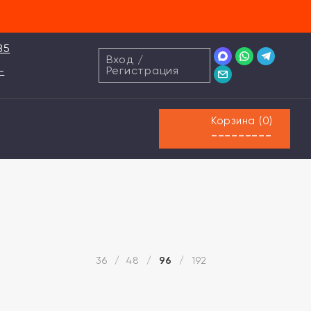
85
Вход
/
-
Регистрация
Корзина (
0
)
---------
36
48
96
192
/
/
/