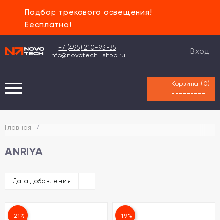
Подбор трекового освещения!
Бесплатно!
+7 (495) 210-93-85
Вход
info@novotech-shop.ru
Корзина (
0
)
---------
Главная
/
ANRIYA
Дата добавления
-21%
-19%