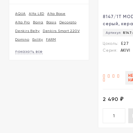
AQUA
Alfa LED
Alta Base
8147/1T MOD
Alta Pro
Barra
Basis
Decorato
серый, кер
текстиль Н
Denkirs Belty
Denkirs Smart 220V
Артикул:
8147
лампа Е27 1
Domino
Exility
FARM
Цоколь:
E27
AKIVI
Серия:
AKIVI
показать все
НЕ
Н
2 490
₽