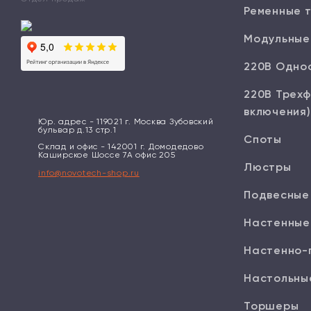
Ременные 
Модульные
220В Одно
220В Трехф
включения)
Юр. адрес - 119021 г. Москва Зубовский
бульвар д.13 стр.1
Споты
Склад и офис - 142001 г. Домодедово
Каширское Шоссе 7А офис 205
Люстры
info@novotech-shop.ru
Подвесные
Настенные
Настенно-
Настольны
Торшеры