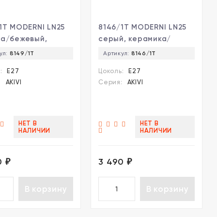
1T MODERNI LN25
8146/1T MODERNI LN25
за/бежевый,
серый, керамика/
мика/текстиль
текстиль Настольная
ул:
8149/1Т
Артикул:
8146/1Т
льная лампа Е27
лампа Е27 1*60W 220V
:
E27
Цоколь:
E27
 220V AKIVI
AKIVI
:
AKIVI
Серия:
AKIVI
НЕТ В
НЕТ В
НАЛИЧИИ
НАЛИЧИИ
0
3 490
₽
₽
В корзину
В корзину