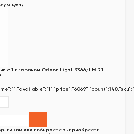
ьную цену
к с 1 плафоном Odeon Light 3366/1 MIRT
W
me":"","available":"1","price":"6069","count":148,"sku":
юр. лицом или собираетесь приобрести