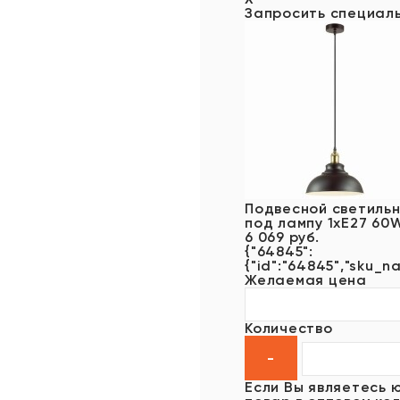
Запросить специал
Подвесной светильни
под лампу 1xE27 60
6 069 руб.
{"64845":
{"id":"64845","sku_na
Желаемая цена
Количество
Если Вы являетесь 