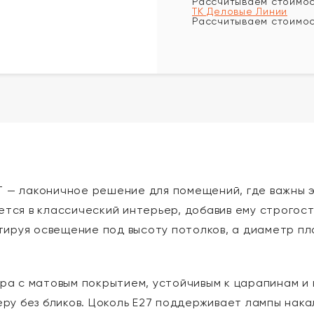
Рассчитываем стоимост
ТК Деловые Линии
Рассчитываем стоимост
RT — лаконичное решение для помещений, где важны 
ся в классический интерьер, добавив ему строгости
птируя освещение под высоту потолков, а диаметр 
ра с матовым покрытием, устойчивым к царапинам и 
еру без бликов. Цоколь E27 поддерживает лампы нак