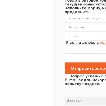
товар в оптовом кол
текущей конъюнктур
Заполните форму, м
предложить.
Я соглашаюсь с
ус
Запрос успешно 
E-mail задан некор
попытку позднее.
Артикул: