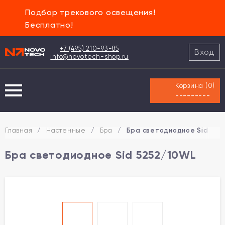
Подбор трекового освещения!
Бесплатно!
+7 (495) 210-93-85
Вход
info@novotech-shop.ru
Корзина (
0
)
---------
Главная
/
Настенные
/
Бра
/
Бра светодиодное Sid 525
Бра светодиодное Sid 5252/10WL