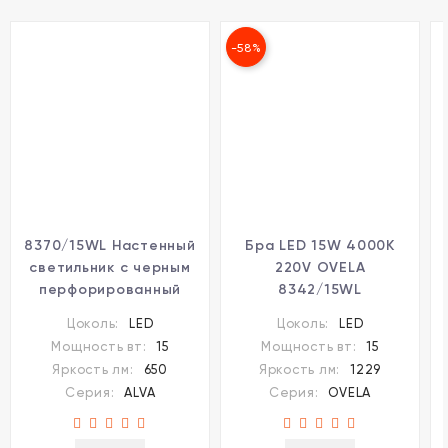
-58%
8370/15WL Настенный
Бра LED 15W 4000K
светильник с черным
220V OVELA
перфорированный
8342/15WL
металлическим
Цоколь:
LED
Цоколь:
LED
абажуром 15Вт 650Лм
Мощность вт:
15
Мощность вт:
15
3000;4000;6000K
Яркость лм:
650
Яркость лм:
1229
CRI80 220V LUMION
Серия:
ALVA
Серия:
OVELA
ALVA