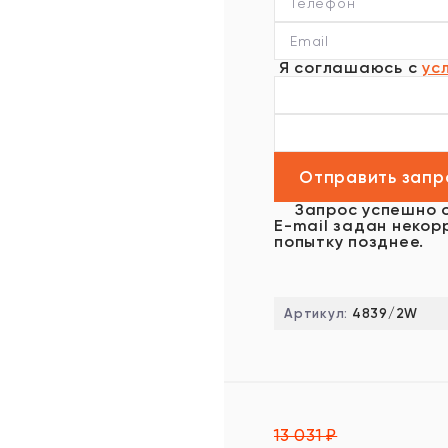
Я соглашаюсь с
ус
Запрос успешно 
E-mail задан некор
попытку позднее.
Артикул:
4839/2W
13 031
₽