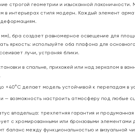
ие строгой геометрии и изысканной лаконичности. 
м в интерьерах стиля модерн. Каждый элемент армат
к деформациям.
 мм), бра создает равномерное освещение для площад
ь яркость: используйте оба плафона для основного 
сеивает лучи, устраняя блики.
тановки в спальне, прихожей или над зеркалом в ван
.
о +40°C делает модель устойчивой к перепадам в ус
и — возможность настроить атмосферу под любые с
атус владельца: трехлетняя гарантия и продуманна
ует с хромированными или бронзовыми элементами 
ит баланс между функциональностью и визуальной чи