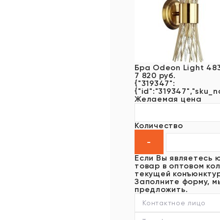
Бра Odeon Light 48
7 820 руб.
{"319347":
{"id":"319347","sku_n
Желаемая цена
Количество
Если Вы являетесь 
товар в оптовом кол
текущей конъюнктур
Заполните форму, м
предложить.