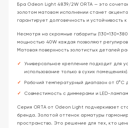
Бра Odeon Light 4839/2W ORTA — это сочетан
золотом матовом исполнении станет акценто
гарантирует долговечность и устойчивость 
Несмотря на скромные габариты (130×130×380
мощностью 40W каждая позволяют регулироват
Матовая поверхность золотистых деталей рас
Универсальное крепление подходит для ус
использование только в сухих помещениях)
Рабочий температурный диапазон от 0°C д
Совместимость с диммерами и LED-лампам
Серия ORTA от Odeon Light подчеркивает ст
бренда. Золотой оттенок арматуры гармонир
пространство. Это решение для тех, кто цен