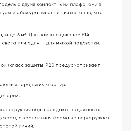
Модель с двумя компактными плафонами в
уры и абажура выполнен из металла, что
и до 6 м². Две лампы с цоколем E14
света или один — для мягкой подсветки.
ной (класс защиты IP20 предусматривает
ловиях городских квартир.
ценарии.
я конструкция подтверждают надежность
декора, а компактная форма не перегружает
стотой линий.