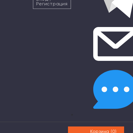
Регистрация
×
Корзина (
0
)