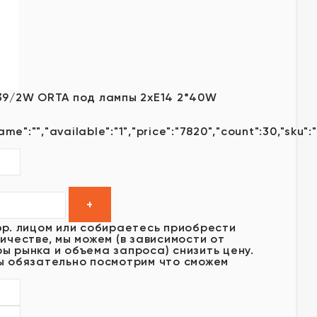
39/2W ORTA под лампы 2xE14 2*40W
ame":"","available":"1","price":"7820","count":30,"sku"
юр. лицом или собираетесь приобрести
ичестве, мы можем (в зависимости от
ы рынка и объема запроса) снизить цену.
ы обязательно посмотрим что сможем